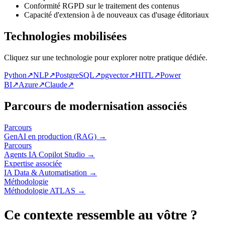
Conformité RGPD sur le traitement des contenus
Capacité d'extension à de nouveaux cas d'usage éditoriaux
Technologies mobilisées
Cliquez sur une technologie pour explorer notre pratique dédiée.
Python
↗
NLP
↗
PostgreSQL
↗
pgvector
↗
HITL
↗
Power
BI
↗
Azure
↗
Claude
↗
Parcours de modernisation associés
Parcours
GenAI en production (RAG)
→
Parcours
Agents IA Copilot Studio
→
Expertise associée
IA Data & Automatisation
→
Méthodologie
Méthodologie ATLAS
→
Ce contexte ressemble au vôtre ?