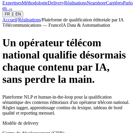
Expertises
Méthodologie
Delivery
Réalisations
Nearshore
Carrières
Parlo
en
→
|
FR
EN
Accueil
/
Réalisations
/
Plateforme de qualification éditoriale par IA
Télécommunications — France
IA Data & Automatisation
Un opérateur télécom
national qualifie désormais
chaque contenu par IA,
sans perdre la main.
Plateforme NLP et human-in-the-loop pour la qualification
sémantique des contenus éditoriaux d'un opérateur télécom national.
Règles tagger, apprentissage continu du lexique, tableau de bord
qualité et reporting mensuel.
Modèle de delivery