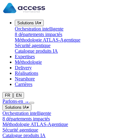
Solutions IA
▾
Orchestration intelligente
8 départements impactés
Méthodologie ATLAS-Agentique
Sécurité agentique
Catalogue produits IA
Expertises
Méthodologie
Delivery
Réalisations
Nearshore
Carrières
|
FR
EN
Parlons-en
→
Solutions IA
▾
Orchestration intelligente
8 départements impactés
Méthodologie ATLAS-Agentique
Sécurité agentique
Catalogue produits IA