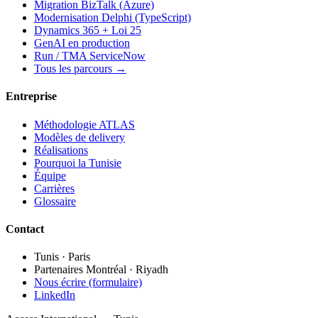
Migration BizTalk (Azure)
Modernisation Delphi (TypeScript)
Dynamics 365 + Loi 25
GenAI en production
Run / TMA ServiceNow
Tous les parcours →
Entreprise
Méthodologie ATLAS
Modèles de delivery
Réalisations
Pourquoi la Tunisie
Équipe
Carrières
Glossaire
Contact
Tunis · Paris
Partenaires Montréal · Riyadh
Nous écrire (formulaire)
LinkedIn