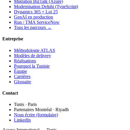
Migration BizTalk (Azure)
Modernisation Delphi (TypeScript)
Dynamics 365 + Loi 25
GenAI en production
Run / TMA ServiceNow
Tous les parcours →
Entreprise
Méthodologie ATLAS
Modèles de delivery
Réalisations
Pourquoi la Tunisie
Équipe
Carrières
Glossaire
Contact
Tunis · Paris
Partenaires Montréal · Riyadh
Nous écrire (formulaire)
LinkedIn
Access International — Tunis