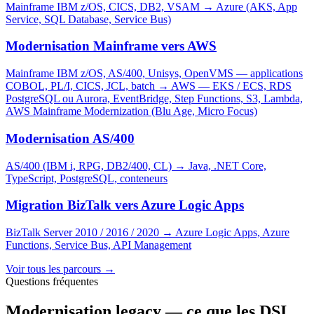
Mainframe IBM z/OS, CICS, DB2, VSAM
→
Azure (AKS, App
Service, SQL Database, Service Bus)
Modernisation Mainframe vers AWS
Mainframe IBM z/OS, AS/400, Unisys, OpenVMS — applications
COBOL, PL/I, CICS, JCL, batch
→
AWS — EKS / ECS, RDS
PostgreSQL ou Aurora, EventBridge, Step Functions, S3, Lambda,
AWS Mainframe Modernization (Blu Age, Micro Focus)
Modernisation AS/400
AS/400 (IBM i, RPG, DB2/400, CL)
→
Java, .NET Core,
TypeScript, PostgreSQL, conteneurs
Migration BizTalk vers Azure Logic Apps
BizTalk Server 2010 / 2016 / 2020
→
Azure Logic Apps, Azure
Functions, Service Bus, API Management
Voir tous les parcours
→
Questions fréquentes
Modernisation legacy — ce que les DSI