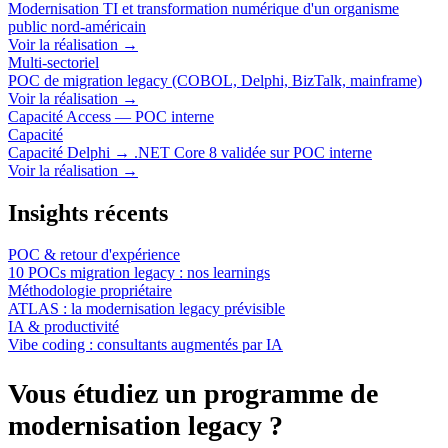
Modernisation TI et transformation numérique d'un organisme
public nord-américain
Voir la réalisation
→
Multi-sectoriel
POC de migration legacy (COBOL, Delphi, BizTalk, mainframe)
Voir la réalisation
→
Capacité Access — POC interne
Capacité
Capacité Delphi → .NET Core 8 validée sur POC interne
Voir la réalisation
→
Insights récents
POC & retour d'expérience
10 POCs migration legacy : nos learnings
Méthodologie propriétaire
ATLAS : la modernisation legacy prévisible
IA & productivité
Vibe coding : consultants augmentés par IA
Vous étudiez un programme de
modernisation legacy ?