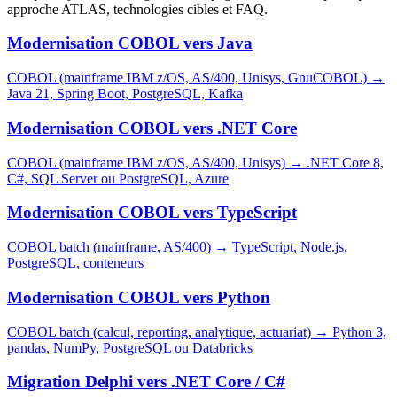
approche ATLAS, technologies cibles et FAQ.
Modernisation COBOL vers Java
COBOL (mainframe IBM z/OS, AS/400, Unisys, GnuCOBOL)
→
Java 21, Spring Boot, PostgreSQL, Kafka
Modernisation COBOL vers .NET Core
COBOL (mainframe IBM z/OS, AS/400, Unisys)
→
.NET Core 8,
C#, SQL Server ou PostgreSQL, Azure
Modernisation COBOL vers TypeScript
COBOL batch (mainframe, AS/400)
→
TypeScript, Node.js,
PostgreSQL, conteneurs
Modernisation COBOL vers Python
COBOL batch (calcul, reporting, analytique, actuariat)
→
Python 3,
pandas, NumPy, PostgreSQL ou Databricks
Migration Delphi vers .NET Core / C#