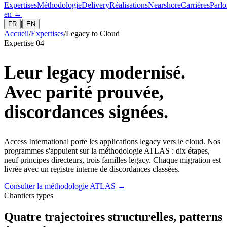
Expertises
Méthodologie
Delivery
Réalisations
Nearshore
Carrières
Parlo
en
→
|
FR
EN
Accueil
/
Expertises
/
Legacy to Cloud
Expertise 04
Leur legacy modernisé.
Avec parité prouvée,
discordances signées.
Access International porte les applications legacy vers le cloud. Nos
programmes s'appuient sur la méthodologie ATLAS : dix étapes,
neuf principes directeurs, trois familles legacy. Chaque migration est
livrée avec un registre interne de discordances classées.
Consulter la méthodologie ATLAS
→
Chantiers types
Quatre trajectoires structurelles, patterns