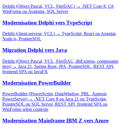
Delphi (Object Pascal, VCL, FireDAC)
→
.NET Core 8, C#,
WinForms ou Avalonia, SQL Server
Modernisation Delphi vers TypeScript
Delphi (client-serveur, VCL)
→
TypeScript, React ou Angular,
Node.js, PostgreSQL
Migration Delphi vers Java
Delphi (Object Pascal, VCL, FireDAC, dbExpress, composants
tiers)
→
Java 21, Spring Boot, JPA, PostgreSQL, REST API,
frontend SPA ou JavaFX
Modernisation PowerBuilder
PowerBuilder (PowerScript, DataWindow, PBL, Appeon
PowerServer)
→
.NET Core 8 ou Java 21 ou TypeScript,
PostgreSQL ou SQL Server, REST API, frontend SPA ou
WinForms selon contexte
Modernisation Mainframe IBM Z vers Azure