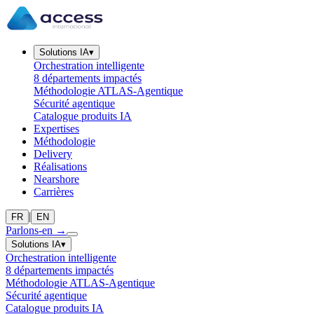
Solutions IA
▾
Orchestration intelligente
8 départements impactés
Méthodologie ATLAS-Agentique
Sécurité agentique
Catalogue produits IA
Expertises
Méthodologie
Delivery
Réalisations
Nearshore
Carrières
|
FR
EN
Parlons-en
→
Solutions IA
▾
Orchestration intelligente
8 départements impactés
Méthodologie ATLAS-Agentique
Sécurité agentique
Catalogue produits IA