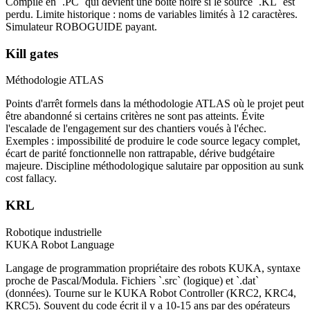
Compilé en `.PC` qui devient une boîte noire si le source `.KL` est
perdu. Limite historique : noms de variables limités à 12 caractères.
Simulateur ROBOGUIDE payant.
Kill gates
Méthodologie ATLAS
Points d'arrêt formels dans la méthodologie ATLAS où le projet peut
être abandonné si certains critères ne sont pas atteints. Évite
l'escalade de l'engagement sur des chantiers voués à l'échec.
Exemples : impossibilité de produire le code source legacy complet,
écart de parité fonctionnelle non rattrapable, dérive budgétaire
majeure. Discipline méthodologique salutaire par opposition au sunk
cost fallacy.
KRL
Robotique industrielle
KUKA Robot Language
Langage de programmation propriétaire des robots KUKA, syntaxe
proche de Pascal/Modula. Fichiers `.src` (logique) et `.dat`
(données). Tourne sur le KUKA Robot Controller (KRC2, KRC4,
KRC5). Souvent du code écrit il y a 10-15 ans par des opérateurs