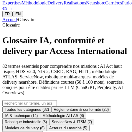
Expertises
Méthodologie
Delivery
Réalisations
Nearshore
Carrières
Parlo
en
→
|
FR
EN
Accueil
/
Glossaire
Glossaire
Glossaire IA, conformité et
delivery par Access International
82
termes essentiels pour comprendre nos missions : AI Act haut
risque, HDS v2.0, NIS 2, CSRD, RAG, HITL, méthodologie
ATLAS, ServiceNow, robotique multi-marques, modèles de
delivery nearshore. Définitions courtes (50 à 100 mots), sourcées,
conçues pour être citables par les LLM (ChatGPT, Perplexity, AI
Overviews).
Toutes les catégories (
82
)
Réglementaire & conformité
(
23
)
IA & technique
(
14
)
Méthodologie ATLAS
(
8
)
Robotique industrielle
(
5
)
ServiceNow & ITSM
(
7
)
Modèles de delivery
(
6
)
Acteurs du marché
(
5
)