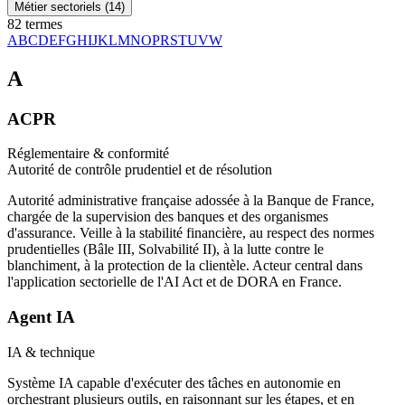
Métier sectoriels
(
14
)
82 termes
A
B
C
D
E
F
G
H
I
J
K
L
M
N
O
P
R
S
T
U
V
W
A
ACPR
Réglementaire & conformité
Autorité de contrôle prudentiel et de résolution
Autorité administrative française adossée à la Banque de France,
chargée de la supervision des banques et des organismes
d'assurance. Veille à la stabilité financière, au respect des normes
prudentielles (Bâle III, Solvabilité II), à la lutte contre le
blanchiment, à la protection de la clientèle. Acteur central dans
l'application sectorielle de l'AI Act et de DORA en France.
Agent IA
IA & technique
Système IA capable d'exécuter des tâches en autonomie en
orchestrant plusieurs outils, en raisonnant sur les étapes, et en