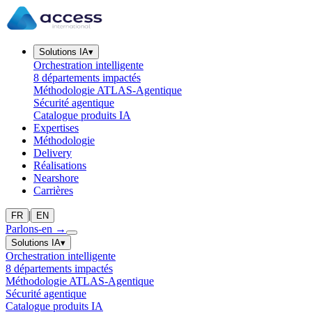
Solutions IA
▾
Orchestration intelligente
8 départements impactés
Méthodologie ATLAS-Agentique
Sécurité agentique
Catalogue produits IA
Expertises
Méthodologie
Delivery
Réalisations
Nearshore
Carrières
|
FR
EN
Parlons-en
→
Solutions IA
▾
Orchestration intelligente
8 départements impactés
Méthodologie ATLAS-Agentique
Sécurité agentique
Catalogue produits IA