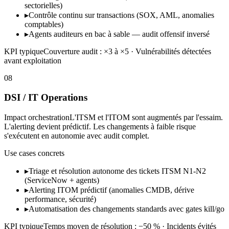
sectorielles)
▸
Contrôle continu sur transactions (SOX, AML, anomalies
comptables)
▸
Agents auditeurs en bac à sable — audit offensif inversé
KPI typique
Couverture audit : ×3 à ×5 · Vulnérabilités détectées
avant exploitation
08
DSI / IT Operations
Impact orchestration
L'ITSM et l'ITOM sont augmentés par l'essaim.
L'alerting devient prédictif. Les changements à faible risque
s'exécutent en autonomie avec audit complet.
Use cases concrets
▸
Triage et résolution autonome des tickets ITSM N1-N2
(ServiceNow + agents)
▸
Alerting ITOM prédictif (anomalies CMDB, dérive
performance, sécurité)
▸
Automatisation des changements standards avec gates kill/go
KPI typique
Temps moyen de résolution : −50 % · Incidents évités