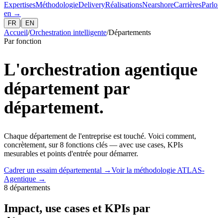
Expertises
Méthodologie
Delivery
Réalisations
Nearshore
Carrières
Parlo
en
→
|
FR
EN
Accueil
/
Orchestration intelligente
/
Départements
Par fonction
L'orchestration agentique
département par
département.
Chaque département de l'entreprise est touché. Voici comment,
concrètement, sur 8 fonctions clés — avec use cases, KPIs
mesurables et points d'entrée pour démarrer.
Cadrer un essaim départemental
→
Voir la méthodologie ATLAS-
Agentique
→
8 départements
Impact, use cases et KPIs par