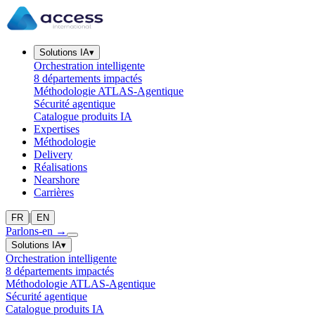
Solutions IA
▾
Orchestration intelligente
8 départements impactés
Méthodologie ATLAS-Agentique
Sécurité agentique
Catalogue produits IA
Expertises
Méthodologie
Delivery
Réalisations
Nearshore
Carrières
|
FR
EN
Parlons-en
→
Solutions IA
▾
Orchestration intelligente
8 départements impactés
Méthodologie ATLAS-Agentique
Sécurité agentique
Catalogue produits IA