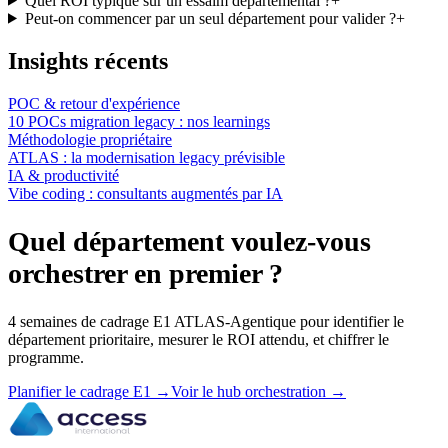
Quel ROI typique sur un essaim départemental ?
+
Peut-on commencer par un seul département pour valider ?
+
Insights récents
POC & retour d'expérience
10 POCs migration legacy : nos learnings
Méthodologie propriétaire
ATLAS : la modernisation legacy prévisible
IA & productivité
Vibe coding : consultants augmentés par IA
Quel département voulez-vous
orchestrer en premier ?
4 semaines de cadrage E1 ATLAS-Agentique pour identifier le
département prioritaire, mesurer le ROI attendu, et chiffrer le
programme.
Planifier le cadrage E1
→
Voir le hub orchestration
→