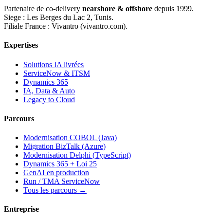
Partenaire de co-delivery
nearshore & offshore
depuis 1999.
Siege : Les Berges du Lac 2, Tunis.
Filiale France : Vivantro (vivantro.com).
Expertises
Solutions IA livrées
ServiceNow & ITSM
Dynamics 365
IA, Data & Auto
Legacy to Cloud
Parcours
Modernisation COBOL (Java)
Migration BizTalk (Azure)
Modernisation Delphi (TypeScript)
Dynamics 365 + Loi 25
GenAI en production
Run / TMA ServiceNow
Tous les parcours →
Entreprise