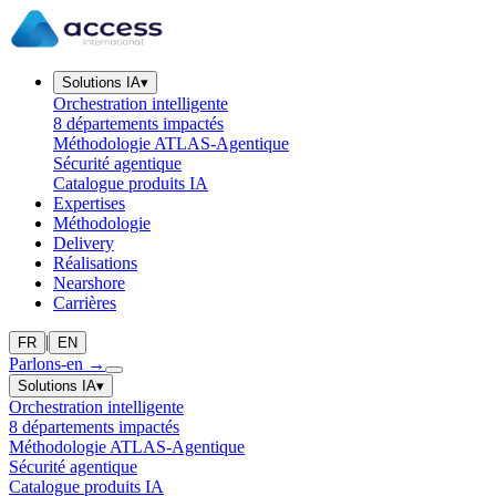
Solutions IA
▾
Orchestration intelligente
8 départements impactés
Méthodologie ATLAS-Agentique
Sécurité agentique
Catalogue produits IA
Expertises
Méthodologie
Delivery
Réalisations
Nearshore
Carrières
|
FR
EN
Parlons-en
→
Solutions IA
▾
Orchestration intelligente
8 départements impactés
Méthodologie ATLAS-Agentique
Sécurité agentique
Catalogue produits IA