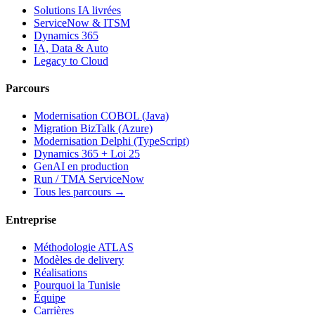
Solutions IA livrées
ServiceNow & ITSM
Dynamics 365
IA, Data & Auto
Legacy to Cloud
Parcours
Modernisation COBOL (Java)
Migration BizTalk (Azure)
Modernisation Delphi (TypeScript)
Dynamics 365 + Loi 25
GenAI en production
Run / TMA ServiceNow
Tous les parcours →
Entreprise
Méthodologie ATLAS
Modèles de delivery
Réalisations
Pourquoi la Tunisie
Équipe
Carrières