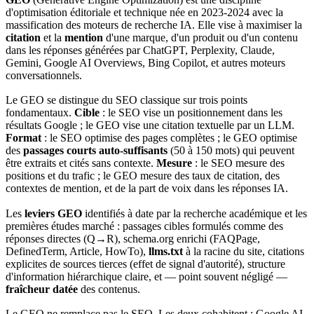
d'optimisation éditoriale et technique née en 2023-2024 avec la
massification des moteurs de recherche IA. Elle vise à maximiser la
citation
et la
mention
d'une marque, d'un produit ou d'un contenu
dans les réponses générées par ChatGPT, Perplexity, Claude,
Gemini, Google AI Overviews, Bing Copilot, et autres moteurs
conversationnels.
Le GEO se distingue du SEO classique sur trois points
fondamentaux.
Cible
: le SEO vise un positionnement dans les
résultats Google ; le GEO vise une citation textuelle par un LLM.
Format
: le SEO optimise des pages complètes ; le GEO optimise
des
passages courts auto-suffisants
(50 à 150 mots) qui peuvent
être extraits et cités sans contexte.
Mesure
: le SEO mesure des
positions et du trafic ; le GEO mesure des taux de citation, des
contextes de mention, et de la part de voix dans les réponses IA.
Les
leviers GEO
identifiés à date par la recherche académique et les
premières études marché : passages cibles formulés comme des
réponses directes (Q→R), schema.org enrichi (FAQPage,
DefinedTerm, Article, HowTo),
llms.txt
à la racine du site, citations
explicites de sources tierces (effet de signal d'autorité), structure
d'information hiérarchique claire, et — point souvent négligé —
fraîcheur datée
des contenus.
Le GEO ne remplace pas le SEO. Les deux cohabitent : Google AI