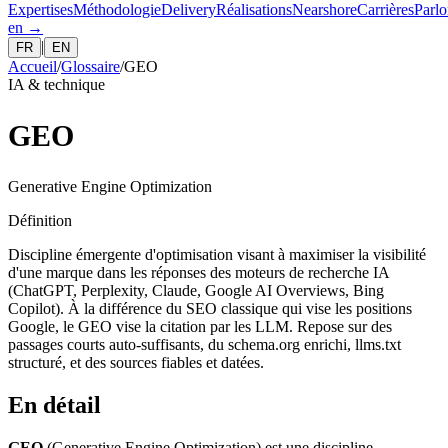
Expertises
Méthodologie
Delivery
Réalisations
Nearshore
Carrières
Parlo
en
→
|
FR
EN
Accueil
/
Glossaire
/
GEO
IA & technique
GEO
Generative Engine Optimization
Définition
Discipline émergente d'optimisation visant à maximiser la visibilité
d'une marque dans les réponses des moteurs de recherche IA
(ChatGPT, Perplexity, Claude, Google AI Overviews, Bing
Copilot). À la différence du SEO classique qui vise les positions
Google, le GEO vise la citation par les LLM. Repose sur des
passages courts auto-suffisants, du schema.org enrichi, llms.txt
structuré, et des sources fiables et datées.
En détail
GEO
(Generative Engine Optimization) est une discipline