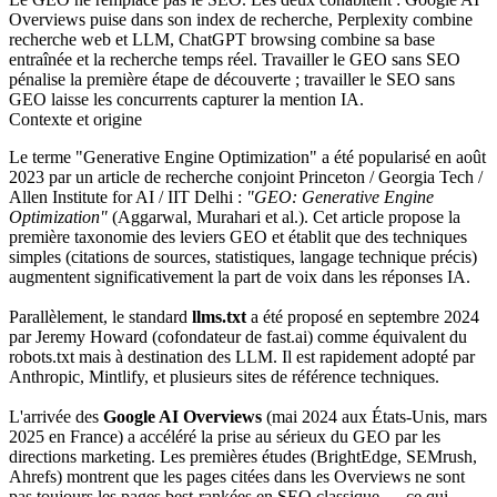
Overviews puise dans son index de recherche, Perplexity combine
recherche web et LLM, ChatGPT browsing combine sa base
entraînée et la recherche temps réel. Travailler le GEO sans SEO
pénalise la première étape de découverte ; travailler le SEO sans
GEO laisse les concurrents capturer la mention IA.
Contexte et origine
Le terme "Generative Engine Optimization" a été popularisé en août
2023 par un article de recherche conjoint Princeton / Georgia Tech /
Allen Institute for AI / IIT Delhi :
"GEO: Generative Engine
Optimization"
(Aggarwal, Murahari et al.). Cet article propose la
première taxonomie des leviers GEO et établit que des techniques
simples (citations de sources, statistiques, langage technique précis)
augmentent significativement la part de voix dans les réponses IA.
Parallèlement, le standard
llms.txt
a été proposé en septembre 2024
par Jeremy Howard (cofondateur de fast.ai) comme équivalent du
robots.txt mais à destination des LLM. Il est rapidement adopté par
Anthropic, Mintlify, et plusieurs sites de référence techniques.
L'arrivée des
Google AI Overviews
(mai 2024 aux États-Unis, mars
2025 en France) a accéléré la prise au sérieux du GEO par les
directions marketing. Les premières études (BrightEdge, SEMrush,
Ahrefs) montrent que les pages citées dans les Overviews ne sont
pas toujours les pages best-rankées en SEO classique — ce qui