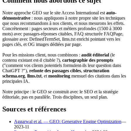
Comment nous abordons ce sujet
Notre approche GEO sur le site Access International est
auto-
démonstrative
: nous appliquons à notre propre site les techniques
que nous recommandons à nos clients, et nous mesurons les effets.
Concrètement : pages secteurs et métiers profondes (1500 à 3000
mots) avec passages-réponses citables, FAQ structurée FAQPage,
glossaire avec DefinedTermSet, llms.txt enrichi pointant vers les
pages clés, et OG images dédiées par page.
Pour les missions client, nous combinons :
audit éditorial
(le
contenu existant est-il citable ?),
cartographie des prompts
("comment vos clients potentiels formulent-ils leur question dans
ChatGPT ?"),
refonte des passages cibles
,
structuration
schema.org
,
llms.txt
, et
monitoring
mensuel des citations dans les
principales IA.
Notre principe : le GEO se construit avec le SEO et la stratégie
éditoriale, pas en parallèle. Trois disciplines, un seul plan.
Sources et références
Aggarwal et al. — GEO: Generative Engine Optimization
—
2023-11