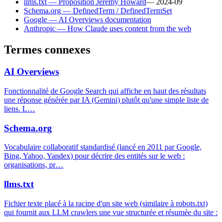
llms.txt — Proposition Jeremy Howard
—
2024-09
Schema.org — DefinedTerm / DefinedTermSet
Google — AI Overviews documentation
Anthropic — How Claude uses content from the web
Termes connexes
AI Overviews
Fonctionnalité de Google Search qui affiche en haut des résultats
une réponse générée par IA (Gemini) plutôt qu'une simple liste de
liens. L
…
Schema.org
Vocabulaire collaboratif standardisé (lancé en 2011 par Google,
Bing, Yahoo, Yandex) pour décrire des entités sur le web :
organisations, pr
…
llms.txt
Fichier texte placé à la racine d'un site web (similaire à robots.txt)
qui fournit aux LLM crawlers une vue structurée et résumée du site :
…