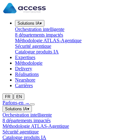
Solutions IA
▾
Orchestration intelligente
8 départements impactés
Méthodologie ATLAS-Agentique
Sécurité agentique
Catalogue produits IA
Expertises
Méthodologie
Delivery
Réalisations
Nearshore
Carrières
|
FR
EN
Parlons-en
→
Solutions IA
▾
Orchestration intelligente
8 départements impactés
Méthodologie ATLAS-Agentique
Sécurité agentique
Catalogue produits IA