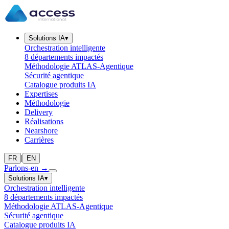
Solutions IA
▾
Orchestration intelligente
8 départements impactés
Méthodologie ATLAS-Agentique
Sécurité agentique
Catalogue produits IA
Expertises
Méthodologie
Delivery
Réalisations
Nearshore
Carrières
|
FR
EN
Parlons-en
→
Solutions IA
▾
Orchestration intelligente
8 départements impactés
Méthodologie ATLAS-Agentique
Sécurité agentique
Catalogue produits IA