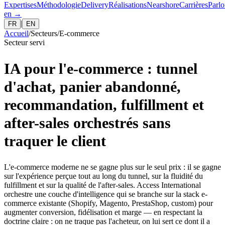
Expertises
Méthodologie
Delivery
Réalisations
Nearshore
Carrières
Parlo
en
→
|
FR
EN
Accueil
/
Secteurs
/
E-commerce
Secteur servi
IA pour l'e-commerce : tunnel
d'achat, panier abandonné,
recommandation, fulfillment et
after-sales orchestrés sans
traquer le client
L'e-commerce moderne ne se gagne plus sur le seul prix : il se gagne
sur l'expérience perçue tout au long du tunnel, sur la fluidité du
fulfillment et sur la qualité de l'after-sales. Access International
orchestre une couche d'intelligence qui se branche sur la stack e-
commerce existante (Shopify, Magento, PrestaShop, custom) pour
augmenter conversion, fidélisation et marge — en respectant la
doctrine claire : on ne traque pas l'acheteur, on lui sert ce dont il a