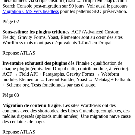
métadonnées via scripts custom (Yoast → Drupal Metatag). Audit
Search Console post-migration sur 90 jours. Voir aussi le parcours
Migration CMS vers headless
pour les patterns SEO préservation.
Piège
02
Sous-estimer les plugins critiques
. ACF (Advanced Custom
Fields), Gravity Forms, Yoast, Elementor sont au cœur des sites
WordPress mais n'ont pas d'équivalents 1-for-1 en Drupal.
Réponse ATLAS
Inventaire exhaustif des plugins
dès l'Intake : qualification de
chaque plugin (équivalent Drupal natif, contrib module, à réécrire).
ACF → Field API + Paragraphs, Gravity Forms → Webform
module, Elementor → Layout Builder, Yoast → Metatag + Pathauto
+ Schema.org. Tests fonctionnels par cas d'usage.
Piège
03
Migration de contenu fragile
. Les sites WordPress ont des
contenus avec des shortcodes, des blocs Gutenberg complexes, des
médias dispersés (uploads multi-années). Une migration naïve casse
des centaines de pages.
Réponse ATLAS