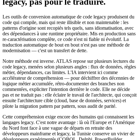
legacy, pas pour le traduire.
Les outils de conversion automatique de code legacy produisent du
code qui compile, mais qui reste illisible et non maintenable : les
patterns d'origine sont recopiés tels quels, sans idiomatisation, avec
des dépendances à une runtime propriétaire. Mis en production sans
re-caractérisation complète, ce code n'est ni fiable ni évolutif. La
traduction automatique de bout en bout n'est pas une méthode de
modernisation — c'est un transfert de dette.
Notre méthode est inverse. ATLAS repose sur plusieurs lectures du
code legacy, menées selon plusieurs angles : flux de données, règles
métier, dépendances, cas limites. L'IA intervient ici comme
accélérateur de compréhension — pour déchiffrer des décennies de
logique métier accumulée, rétro-documenter des branches non
commentées, expliciter l'intention derrière le code. Elle ne décide
pas et ne traduit pas : elle éclaire le travail de l'architecte, qui conçoit
ensuite l'architecture cible (cloud, base de données, services) et
pilote la migration pattern par pattern, sous audit de parité.
Cette compréhension exige encore des humains qui connaissent les
langages legacy. C'est notre avantage : là où l'Europe et l'Amérique
du Nord font face à une vague de départs en retraite des
développeurs mainframe et legacy, la Tunisie conserve un vivier de
développeurs expérimentés (COBOL, Delphi, PowerBuilder,