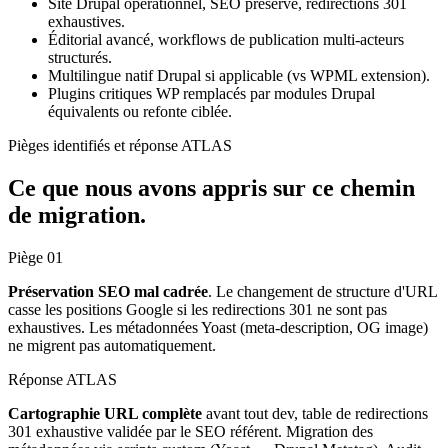
Site Drupal opérationnel, SEO préservé, redirections 301
exhaustives.
Éditorial avancé, workflows de publication multi-acteurs
structurés.
Multilingue natif Drupal si applicable (vs WPML extension).
Plugins critiques WP remplacés par modules Drupal
équivalents ou refonte ciblée.
Pièges identifiés et réponse ATLAS
Ce que nous avons appris sur ce chemin
de migration.
Piège
01
Préservation SEO mal cadrée
. Le changement de structure d'URL
casse les positions Google si les redirections 301 ne sont pas
exhaustives. Les métadonnées Yoast (meta-description, OG image)
ne migrent pas automatiquement.
Réponse ATLAS
Cartographie URL complète
avant tout dev, table de redirections
301 exhaustive validée par le SEO référent. Migration des