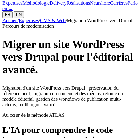
Expertises
Méthodologie
Delivery
Réalisations
Nearshore
Carrières
Parlo
en
→
|
FR
EN
Accueil
/
Expertises
/
CMS & Web
/
Migration WordPress vers Drupal
Parcours de modernisation
Migrer un site WordPress
vers Drupal pour l'éditorial
avancé.
Migration d'un site WordPress vers Drupal : préservation du
référencement, migration du contenu et des médias, refonte du
modèle éditorial, gestion des workflows de publication multi-
acteurs, multilingue avancé.
Au cœur de la méthode ATLAS
L'IA pour comprendre le code