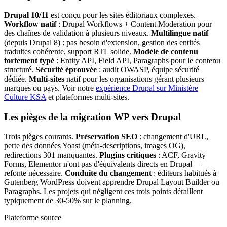
Drupal 10/11
est conçu pour les sites éditoriaux complexes.
Workflow natif
: Drupal Workflows + Content Moderation pour
des chaînes de validation à plusieurs niveaux.
Multilingue natif
(depuis Drupal 8) : pas besoin d'extension, gestion des entités
traduites cohérente, support RTL solide.
Modèle de contenu
fortement typé
: Entity API, Field API, Paragraphs pour le contenu
structuré.
Sécurité éprouvée
: audit OWASP, équipe sécurité
dédiée.
Multi-sites
natif pour les organisations gérant plusieurs
marques ou pays. Voir notre
expérience Drupal sur Ministère
Culture KSA
et plateformes multi-sites.
Les pièges de la migration WP vers Drupal
Trois pièges courants.
Préservation SEO
: changement d'URL,
perte des données Yoast (méta-descriptions, images OG),
redirections 301 manquantes.
Plugins critiques
: ACF, Gravity
Forms, Elementor n'ont pas d'équivalents directs en Drupal —
refonte nécessaire.
Conduite du changement
: éditeurs habitués à
Gutenberg WordPress doivent apprendre Drupal Layout Builder ou
Paragraphs. Les projets qui négligent ces trois points déraillent
typiquement de 30-50% sur le planning.
Plateforme source