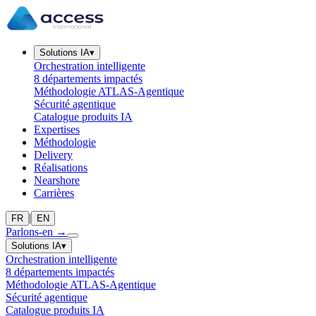
Solutions IA
▾
Orchestration intelligente
8 départements impactés
Méthodologie ATLAS-Agentique
Sécurité agentique
Catalogue produits IA
Expertises
Méthodologie
Delivery
Réalisations
Nearshore
Carrières
|
FR
EN
Parlons-en
→
Solutions IA
▾
Orchestration intelligente
8 départements impactés
Méthodologie ATLAS-Agentique
Sécurité agentique
Catalogue produits IA