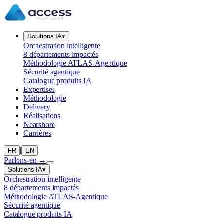
Solutions IA
▾
Orchestration intelligente
8 départements impactés
Méthodologie ATLAS-Agentique
Sécurité agentique
Catalogue produits IA
Expertises
Méthodologie
Delivery
Réalisations
Nearshore
Carrières
|
FR
EN
Parlons-en
→
Solutions IA
▾
Orchestration intelligente
8 départements impactés
Méthodologie ATLAS-Agentique
Sécurité agentique
Catalogue produits IA