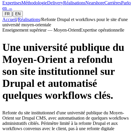
Expertises
Méthodologie
Delivery
Réalisations
Nearshore
Carrières
Parlo
en
→
|
FR
EN
Accueil
/
Réalisations
/
Refonte Drupal et workflows pour le site d'une
université moyen-orientale
Enseignement supérieur — Moyen-Orient
Expertise opérationnelle
Une université publique du
Moyen-Orient a refondu
son site institutionnel sur
Drupal et automatisé
quelques workflows clés.
Refonte du site institutionnel d'une université publique du Moyen-
Orient sur Drupal CMS, avec automatisation de quelques workflows
administratifs ciblés. Périmètre limité à la refonte Drupal et aux
workflows convenus avec le client, pas à une refonte digitale