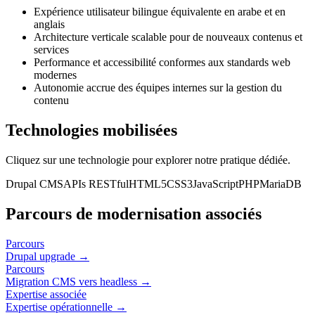
Expérience utilisateur bilingue équivalente en arabe et en
anglais
Architecture verticale scalable pour de nouveaux contenus et
services
Performance et accessibilité conformes aux standards web
modernes
Autonomie accrue des équipes internes sur la gestion du
contenu
Technologies mobilisées
Cliquez sur une technologie pour explorer notre pratique dédiée.
Drupal CMS
APIs RESTful
HTML5
CSS3
JavaScript
PHP
MariaDB
Parcours de modernisation associés
Parcours
Drupal upgrade
→
Parcours
Migration CMS vers headless
→
Expertise associée
Expertise opérationnelle
→