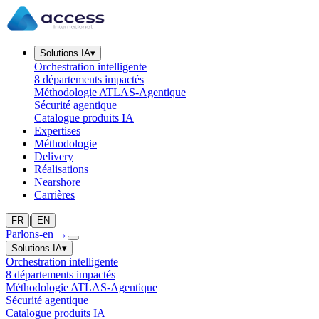
Solutions IA
▾
Orchestration intelligente
8 départements impactés
Méthodologie ATLAS-Agentique
Sécurité agentique
Catalogue produits IA
Expertises
Méthodologie
Delivery
Réalisations
Nearshore
Carrières
|
FR
EN
Parlons-en
→
Solutions IA
▾
Orchestration intelligente
8 départements impactés
Méthodologie ATLAS-Agentique
Sécurité agentique
Catalogue produits IA