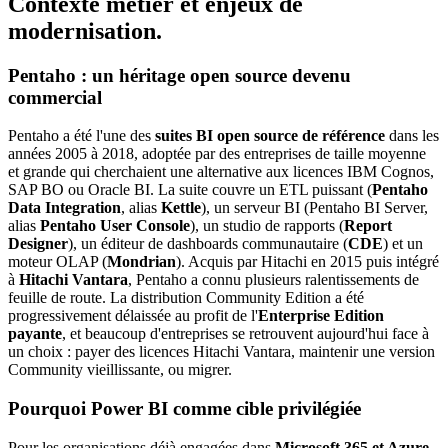
Contexte métier et enjeux de
modernisation.
Pentaho : un héritage open source devenu
commercial
Pentaho a été l'une des
suites BI open source de référence
dans les
années 2005 à 2018, adoptée par des entreprises de taille moyenne
et grande qui cherchaient une alternative aux licences IBM Cognos,
SAP BO ou Oracle BI. La suite couvre un ETL puissant (
Pentaho
Data Integration
, alias
Kettle
), un serveur BI (Pentaho BI Server,
alias
Pentaho User Console
), un studio de rapports (
Report
Designer
), un éditeur de dashboards communautaire (
CDE
) et un
moteur OLAP (
Mondrian
). Acquis par Hitachi en 2015 puis intégré
à
Hitachi Vantara
, Pentaho a connu plusieurs ralentissements de
feuille de route. La distribution Community Edition a été
progressivement délaissée au profit de l'
Enterprise Edition
payante
, et beaucoup d'entreprises se retrouvent aujourd'hui face à
un choix : payer des licences Hitachi Vantara, maintenir une version
Community vieillissante, ou migrer.
Pourquoi Power BI comme cible privilégiée
Pour les organisations déjà engagées dans
Microsoft 365 et Azure
,