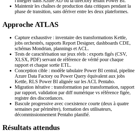
l'intégrer dans Azure AD ou la directory tenant Power BI.
Maintenir les chaînes de production data critiques pendant la
phase de transition, sans dériver entre les deux plateformes.
Approche ATLAS
Capture exhaustive : inventaire des transformations Kettle,
jobs orchestrés, rapports Report Designer, dashboards CDE,
schémas Mondrian, plannings et ACL.
Tests de caractérisation sur jeux réels : exports figés (CSV,
XLSX, PDF) servant de référence de vérité pour chaque
rapport et chaque sortie ETL.
Conception cible : modèle tabulaire Power BI central, pipeline
Azure Data Factory ou Power Query équivalent aux jobs
Kettle, RLS Power BI alignée sur les ACL Pentaho.
Migration itérative : transformation par transformation, rapport
par rapport, validation par diff numérique vs référence figée,
registre des discordances.
Bascule progressive avec coexistence courte (deux à quatre
semaines par périmètre), formation des utilisateurs,
décommissionnement Pentaho planifié.
Résultats attendus