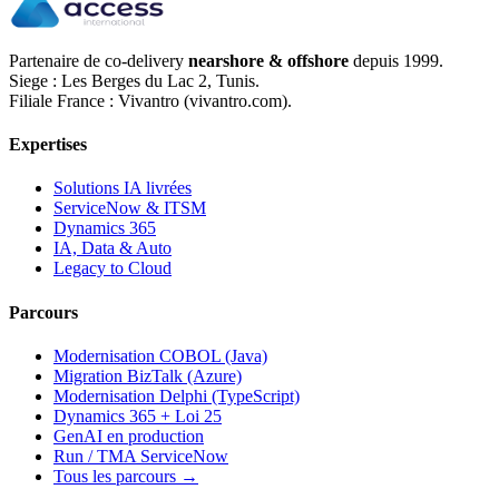
Partenaire de co-delivery
nearshore & offshore
depuis 1999.
Siege : Les Berges du Lac 2, Tunis.
Filiale France : Vivantro (vivantro.com).
Expertises
Solutions IA livrées
ServiceNow & ITSM
Dynamics 365
IA, Data & Auto
Legacy to Cloud
Parcours
Modernisation COBOL (Java)
Migration BizTalk (Azure)
Modernisation Delphi (TypeScript)
Dynamics 365 + Loi 25
GenAI en production
Run / TMA ServiceNow
Tous les parcours →