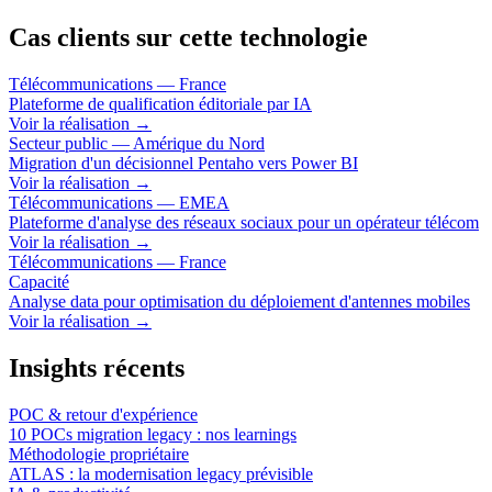
Cas clients sur cette technologie
Télécommunications — France
Plateforme de qualification éditoriale par IA
Voir la réalisation
→
Secteur public — Amérique du Nord
Migration d'un décisionnel Pentaho vers Power BI
Voir la réalisation
→
Télécommunications — EMEA
Plateforme d'analyse des réseaux sociaux pour un opérateur télécom
Voir la réalisation
→
Télécommunications — France
Capacité
Analyse data pour optimisation du déploiement d'antennes mobiles
Voir la réalisation
→
Insights récents
POC & retour d'expérience
10 POCs migration legacy : nos learnings
Méthodologie propriétaire
ATLAS : la modernisation legacy prévisible