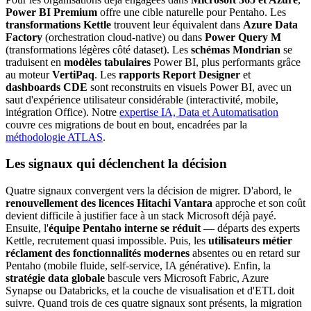
Power BI Premium
offre une cible naturelle pour Pentaho. Les
transformations Kettle
trouvent leur équivalent dans
Azure Data
Factory
(orchestration cloud-native) ou dans
Power Query M
(transformations légères côté dataset). Les
schémas Mondrian
se
traduisent en
modèles tabulaires
Power BI, plus performants grâce
au moteur
VertiPaq
. Les
rapports Report Designer
et
dashboards CDE
sont reconstruits en visuels Power BI, avec un
saut d'expérience utilisateur considérable (interactivité, mobile,
intégration Office). Notre
expertise IA, Data et Automatisation
couvre ces migrations de bout en bout, encadrées par la
méthodologie ATLAS
.
Les signaux qui déclenchent la décision
Quatre signaux convergent vers la décision de migrer. D'abord, le
renouvellement des licences Hitachi Vantara
approche et son coût
devient difficile à justifier face à un stack Microsoft déjà payé.
Ensuite, l'
équipe Pentaho interne se réduit
— départs des experts
Kettle, recrutement quasi impossible. Puis, les
utilisateurs métier
réclament des fonctionnalités modernes
absentes ou en retard sur
Pentaho (mobile fluide, self-service, IA générative). Enfin, la
stratégie data globale
bascule vers Microsoft Fabric, Azure
Synapse ou Databricks, et la couche de visualisation et d'ETL doit
suivre. Quand trois de ces quatre signaux sont présents, la migration