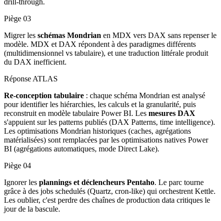
drill-through.
Piège
03
Migrer les
schémas Mondrian
en MDX vers DAX sans repenser le
modèle. MDX et DAX répondent à des paradigmes différents
(multidimensionnel vs tabulaire), et une traduction littérale produit
du DAX inefficient.
Réponse ATLAS
Re-conception tabulaire
: chaque schéma Mondrian est analysé
pour identifier les hiérarchies, les calculs et la granularité, puis
reconstruit en modèle tabulaire Power BI. Les
mesures DAX
s'appuient sur les patterns publiés (DAX Patterns, time intelligence).
Les optimisations Mondrian historiques (caches, agrégations
matérialisées) sont remplacées par les optimisations natives Power
BI (agrégations automatiques, mode Direct Lake).
Piège
04
Ignorer les
plannings et déclencheurs Pentaho
. Le parc tourne
grâce à des jobs schedulés (Quartz, cron-like) qui orchestrent Kettle.
Les oublier, c'est perdre des chaînes de production data critiques le
jour de la bascule.