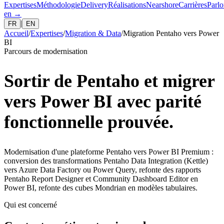
Expertises
Méthodologie
Delivery
Réalisations
Nearshore
Carrières
Parlo
en
→
|
FR
EN
Accueil
/
Expertises
/
Migration & Data
/
Migration Pentaho vers Power
BI
Parcours de modernisation
Sortir de Pentaho et migrer
vers Power BI avec parité
fonctionnelle prouvée.
Modernisation d'une plateforme Pentaho vers Power BI Premium :
conversion des transformations Pentaho Data Integration (Kettle)
vers Azure Data Factory ou Power Query, refonte des rapports
Pentaho Report Designer et Community Dashboard Editor en
Power BI, refonte des cubes Mondrian en modèles tabulaires.
Qui est concerné