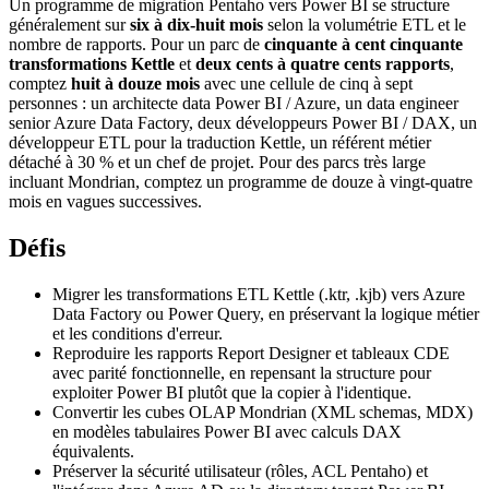
Un programme de migration Pentaho vers Power BI se structure
généralement sur
six à dix-huit mois
selon la volumétrie ETL et le
nombre de rapports. Pour un parc de
cinquante à cent cinquante
transformations Kettle
et
deux cents à quatre cents rapports
,
comptez
huit à douze mois
avec une cellule de cinq à sept
personnes : un architecte data Power BI / Azure, un data engineer
senior Azure Data Factory, deux développeurs Power BI / DAX, un
développeur ETL pour la traduction Kettle, un référent métier
détaché à 30 % et un chef de projet. Pour des parcs très large
incluant Mondrian, comptez un programme de douze à vingt-quatre
mois en vagues successives.
Défis
Migrer les transformations ETL Kettle (.ktr, .kjb) vers Azure
Data Factory ou Power Query, en préservant la logique métier
et les conditions d'erreur.
Reproduire les rapports Report Designer et tableaux CDE
avec parité fonctionnelle, en repensant la structure pour
exploiter Power BI plutôt que la copier à l'identique.
Convertir les cubes OLAP Mondrian (XML schemas, MDX)
en modèles tabulaires Power BI avec calculs DAX
équivalents.
Préserver la sécurité utilisateur (rôles, ACL Pentaho) et