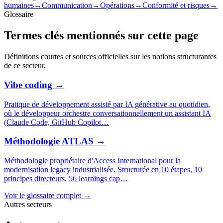
humaines
→
Communication
→
Opérations
→
Conformité et risques
→
Glossaire
Termes clés mentionnés sur cette page
Définitions courtes et sources officielles sur les notions structurantes
de ce secteur.
Vibe coding
→
Pratique de développement assisté par IA générative au quotidien,
où le développeur orchestre conversationnellement un assistant IA
(Claude Code, GitHub Copilot
…
Méthodologie ATLAS
→
Méthodologie propriétaire d'Access International pour la
modernisation legacy industrialisée. Structurée en 10 étapes, 10
principes directeurs, 56 learnings cap
…
Voir le glossaire complet →
Autres secteurs