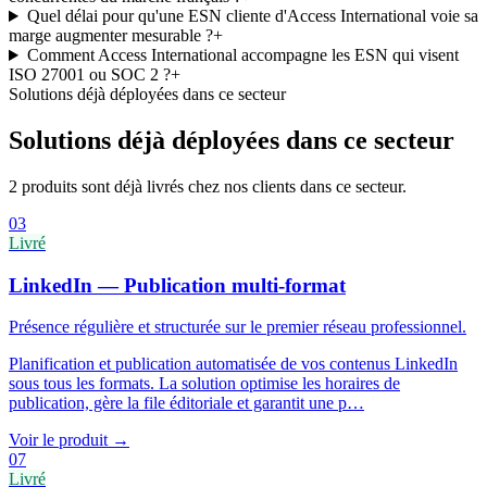
Quel délai pour qu'une ESN cliente d'Access International voie sa
marge augmenter mesurable ?
+
Comment Access International accompagne les ESN qui visent
ISO 27001 ou SOC 2 ?
+
Solutions déjà déployées dans ce secteur
Solutions déjà déployées dans ce secteur
2 produits sont déjà livrés chez nos clients dans ce secteur.
03
Livré
LinkedIn — Publication multi-format
Présence régulière et structurée sur le premier réseau professionnel.
Planification et publication automatisée de vos contenus LinkedIn
sous tous les formats. La solution optimise les horaires de
publication, gère la file éditoriale et garantit une p
…
Voir le produit
→
07
Livré