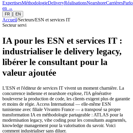
Expertises
Méthodologie
Delivery
Réalisations
Nearshore
Carrières
Parlo
en
→
|
FR
EN
Accueil
/
Secteurs
/
ESN et services IT
Secteur servi
IA pour les ESN et services IT :
industrialiser le delivery legacy,
libérer le consultant pour la
valeur ajoutée
L'ESN et l'éditeur de services IT vivent un moment charnière. La
concurrence indienne et nearshore explose, l'IA générative
bouleverse la production de code, les clients exigent plus de garantie
et moins de régie. Access International — elle-même ESN
tunisienne avec filiale Vivantro France — a transposé sa propre
transformation IA en méthodologie partageable : ATLAS pour la
modernisation legacy, vibe coding pour les consultants augmentés,
knowledge management pour la valorisation du savoir. Voici
comment industrialiser sans diluer.