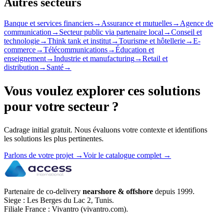
Autres secteurs
Banque et services financiers
→
Assurance et mutuelles
→
Agence de
communication
→
Secteur public via partenaire local
→
Conseil et
technologie
→
Think tank et institut
→
Tourisme et hôtellerie
→
E-
commerce
→
Télécommunications
→
Éducation et
enseignement
→
Industrie et manufacturing
→
Retail et
distribution
→
Santé
→
Vous voulez explorer ces solutions
pour votre secteur ?
Cadrage initial gratuit. Nous évaluons votre contexte et identifions
les solutions les plus pertinentes.
Parlons de votre projet
→
Voir le catalogue complet
→
Partenaire de co-delivery
nearshore & offshore
depuis 1999.
Siege : Les Berges du Lac 2, Tunis.
Filiale France : Vivantro (vivantro.com).