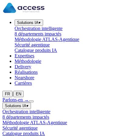
Solutions IA
▾
Orchestration intelligente
8 départements impactés
Méthodologie ATLAS-Agentique
Sécurité agentique
Catalogue produits IA
Expertises
Méthodologie
Delivery
Réalisations
Nearshore
Carrières
|
FR
EN
Parlons-en
→
Solutions IA
▾
Orchestration intelligente
8 départements impactés
Méthodologie ATLAS-Agentique
Sécurité agentique
Catalogue produits IA