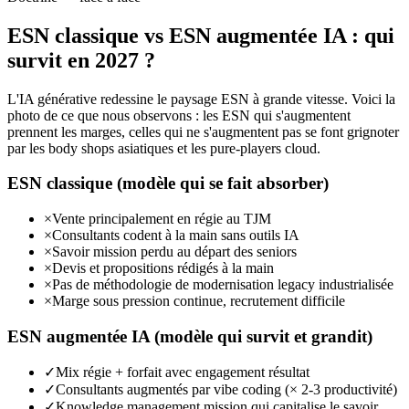
ESN classique vs ESN augmentée IA : qui
survit en 2027 ?
L'IA générative redessine le paysage ESN à grande vitesse. Voici la
photo de ce que nous observons : les ESN qui s'augmentent
prennent les marges, celles qui ne s'augmentent pas se font grignoter
par les body shops asiatiques et les pure-players cloud.
ESN classique (modèle qui se fait absorber)
×
Vente principalement en régie au TJM
×
Consultants codent à la main sans outils IA
×
Savoir mission perdu au départ des seniors
×
Devis et propositions rédigés à la main
×
Pas de méthodologie de modernisation legacy industrialisée
×
Marge sous pression continue, recrutement difficile
ESN augmentée IA (modèle qui survit et grandit)
✓
Mix régie + forfait avec engagement résultat
✓
Consultants augmentés par vibe coding (× 2-3 productivité)
✓
Knowledge management mission qui capitalise le savoir