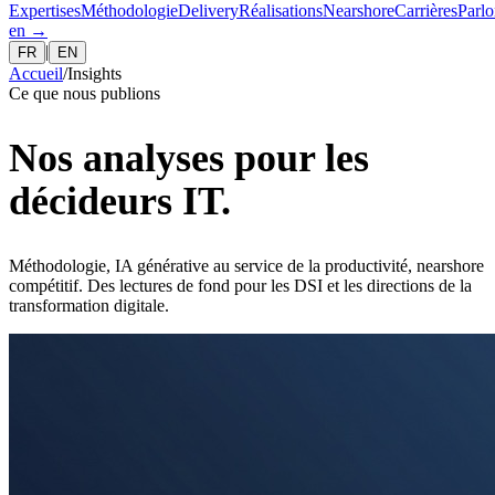
Expertises
Méthodologie
Delivery
Réalisations
Nearshore
Carrières
Parlo
en
→
|
FR
EN
Accueil
/
Insights
Ce que nous publions
Nos analyses pour les
décideurs IT.
Méthodologie, IA générative au service de la productivité, nearshore
compétitif. Des lectures de fond pour les DSI et les directions de la
transformation digitale.