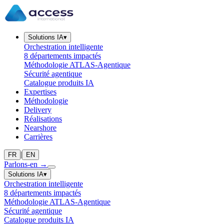
Solutions IA
▾
Orchestration intelligente
8 départements impactés
Méthodologie ATLAS-Agentique
Sécurité agentique
Catalogue produits IA
Expertises
Méthodologie
Delivery
Réalisations
Nearshore
Carrières
|
FR
EN
Parlons-en
→
Solutions IA
▾
Orchestration intelligente
8 départements impactés
Méthodologie ATLAS-Agentique
Sécurité agentique
Catalogue produits IA