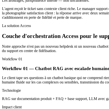
Les arbitrages, jurisprudence interne — non documentés.
L'agent reçoit le ticket sans contexte client riche. Le manager suppor
la photographie satisfaction client : la réponse arrive avec deux semain
s'additionnent en perte de fidélité et perte de marque.
La solution Access
Couche d'orchestration Access pour le supp
Notre approche n'est pas un nouveau helpdesk ni un nouveau chatbot ba
du support en centre de fidélisation.
Workflow 01
Workflow 01 — Chatbot RAG avec escalade humaine 
Le client tape ses questions à un chatbot basique qui ne comprend rie
humaine fluide sur les cas complexes ou sensibles, transmission du con
Technologie
RAG sur documentation produit + FAQ + base support, LLM avec garde
Impact client