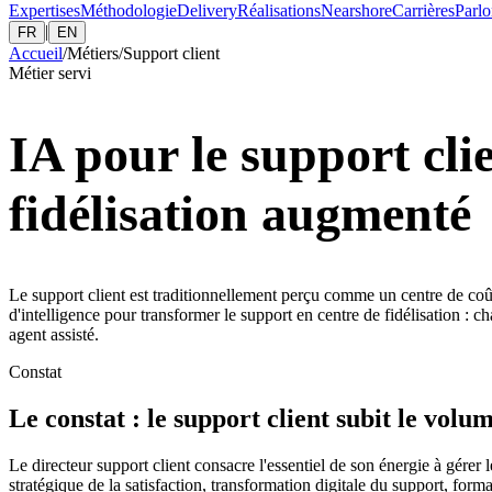
Expertises
Méthodologie
Delivery
Réalisations
Nearshore
Carrières
Parlo
|
FR
EN
Accueil
/
Métiers
/
Support client
Métier servi
IA pour le support cli
fidélisation augmenté
Le support client est traditionnellement perçu comme un centre de coût 
d'intelligence pour transformer le support en centre de fidélisation : 
agent assisté.
Constat
Le constat : le support client subit le volum
Le directeur support client consacre l'essentiel de son énergie à gérer
stratégique de la satisfaction, transformation digitale du support, form