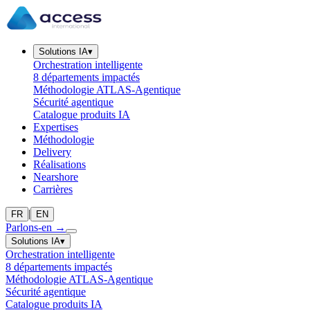
Solutions IA
▾
Orchestration intelligente
8 départements impactés
Méthodologie ATLAS-Agentique
Sécurité agentique
Catalogue produits IA
Expertises
Méthodologie
Delivery
Réalisations
Nearshore
Carrières
|
FR
EN
Parlons-en
→
Solutions IA
▾
Orchestration intelligente
8 départements impactés
Méthodologie ATLAS-Agentique
Sécurité agentique
Catalogue produits IA