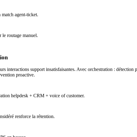
 match agent-ticket.
r le routage manuel.
tion
 interactions support insatisfaisantes. Avec orchestration : détection p
rvention proactive.
égration helpdesk + CRM + voice of customer.
nsidéré renforce la rétention.