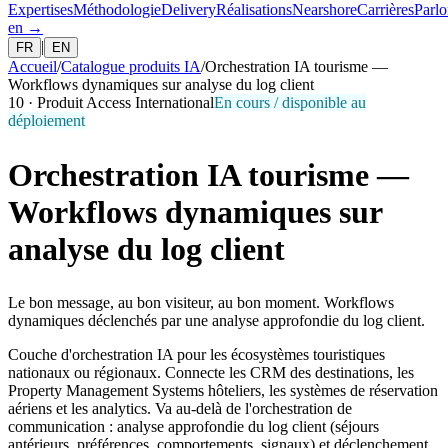
Expertises
Méthodologie
Delivery
Réalisations
Nearshore
Carrières
Parlo
en
→
|
FR
EN
Accueil
/
Catalogue produits IA
/
Orchestration IA tourisme —
Workflows dynamiques sur analyse du log client
10
·
Produit Access International
En cours / disponible au
déploiement
Orchestration IA tourisme —
Workflows dynamiques sur
analyse du log client
Le bon message, au bon visiteur, au bon moment. Workflows
dynamiques déclenchés par une analyse approfondie du log client.
Couche d'orchestration IA pour les écosystèmes touristiques
nationaux ou régionaux. Connecte les CRM des destinations, les
Property Management Systems hôteliers, les systèmes de réservation
aériens et les analytics. Va au-delà de l'orchestration de
communication : analyse approfondie du log client (séjours
antérieurs, préférences, comportements, signaux) et déclenchement