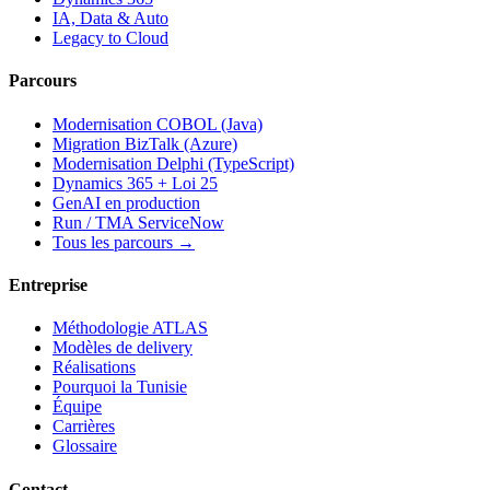
IA, Data & Auto
Legacy to Cloud
Parcours
Modernisation COBOL (Java)
Migration BizTalk (Azure)
Modernisation Delphi (TypeScript)
Dynamics 365 + Loi 25
GenAI en production
Run / TMA ServiceNow
Tous les parcours →
Entreprise
Méthodologie ATLAS
Modèles de delivery
Réalisations
Pourquoi la Tunisie
Équipe
Carrières
Glossaire
Contact