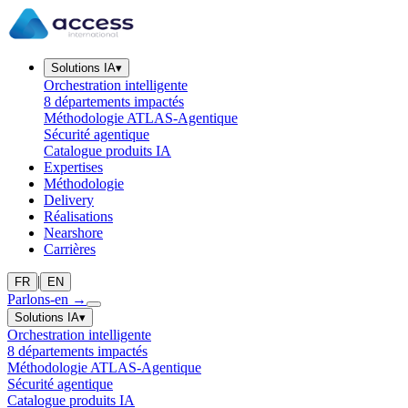
Solutions IA
▾
Orchestration intelligente
8 départements impactés
Méthodologie ATLAS-Agentique
Sécurité agentique
Catalogue produits IA
Expertises
Méthodologie
Delivery
Réalisations
Nearshore
Carrières
|
FR
EN
Parlons-en
→
Solutions IA
▾
Orchestration intelligente
8 départements impactés
Méthodologie ATLAS-Agentique
Sécurité agentique
Catalogue produits IA