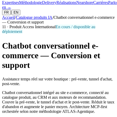
Expertises
Méthodologie
Delivery
Réalisations
Nearshore
Carrières
Parlo
en
→
|
FR
EN
Accueil
/
Catalogue produits IA
/
Chatbot conversationnel e-commerce
— Conversion et support
11
·
Produit Access International
En cours / disponible au
déploiement
Chatbot conversationnel e-
commerce — Conversion et
support
Assistance temps réel sur votre boutique : pré-vente, tunnel d'achat,
post-vente.
Chatbot conversationnel intégré au site e-commerce, connecté au
catalogue produit, au CRM et aux moteurs de recommandation.
Couvre la pré-vente, le tunnel d'achat et le post-vente. Réduit le taux
d'abandon et augmente le panier moyen. Architecture MCP-first
orchestrée selon notre méthodologie ATLAS-Agentique.