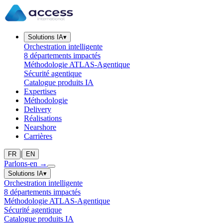
Solutions IA
▾
Orchestration intelligente
8 départements impactés
Méthodologie ATLAS-Agentique
Sécurité agentique
Catalogue produits IA
Expertises
Méthodologie
Delivery
Réalisations
Nearshore
Carrières
|
FR
EN
Parlons-en
→
Solutions IA
▾
Orchestration intelligente
8 départements impactés
Méthodologie ATLAS-Agentique
Sécurité agentique
Catalogue produits IA