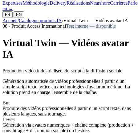
Expertises
Méthodologie
Delivery
Réalisations
Nearshore
Carrières
Parlo
en
→
|
FR
EN
Accueil
/
Catalogue produits IA
/
Virtual Twin — Vidéos avatar IA
06
·
Produit Access International
Test interne — disponible
Virtual Twin — Vidéos avatar
IA
Production vidéo industrialisée, du script à la diffusion sociale.
Génération automatisée de vidéos professionnelles à partir d'un
simple script texte, grâce aux technologies d'avatar numérique. La
solution prend en charge l'ensemble de la chaîne.
But
Produire des vidéos professionnelles à partir d'un script texte, dans
plusieurs langues, sans tournage.
Levier
Génération via avatars numériques + chaîne complète (production +
sous-titrage + distribution sociale) orchestrée.