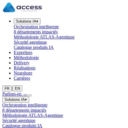
Solutions IA
▾
Orchestration intelligente
8 départements impactés
Méthodologie ATLAS-Agentique
Sécurité agentique
Catalogue produits IA
Expertises
Méthodologie
Delivery
Réalisations
Nearshore
Carrières
|
FR
EN
Parlons-en
→
Solutions IA
▾
Orchestration intelligente
8 départements impactés
Méthodologie ATLAS-Agentique
Sécurité agentique
Catalogue produits IA