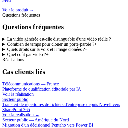
Meta.
Voir le produit →
Questions fréquentes
Questions fréquentes
La vidéo générée est-elle distinguable d'une vidéo réelle ?
+
Combien de temps pour cloner un porte-parole ?
+
Quels droits sur la voix et l'image clonées ?
+
Quel coût par vidéo ?
+
Réalisations
Cas clients liés
Télécommunications — France
Plateforme de qualification éditoriale par IA
Voir la réalisation
→
Secteur public
Transfert de répertoires de fichiers d'entreprise depuis Novell vers
SharePoint 365
Voir la réalisation
→
Secteur public — Amérique du Nord
Migration d'un décisionnel Pentaho vers Power BI