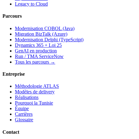
Legacy to Cloud
Parcours
Modernisation COBOL (Java)
Migration BizTalk (Azure)
Modernisation Delphi (TypeScript)
Dynamics 365 + Loi 25
GenAI en production
Run / TMA ServiceNow
Tous les parcours →
Entreprise
Méthodologie ATLAS
Modèles de delivery
Réalisations
Pourquoi la Tunisie
Équipe
Carrières
Glossaire
Contact