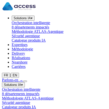
Solutions IA
▾
Orchestration intelligente
8 départements impactés
Méthodologie ATLAS-Agentique
Sécurité agentique
Catalogue produits IA
Expertises
Méthodologie
Delivery
Réalisations
Nearshore
Carrières
|
FR
EN
Parlons-en
→
Solutions IA
▾
Orchestration intelligente
8 départements impactés
Méthodologie ATLAS-Agentique
Sécurité agentique
Catalogue produits IA