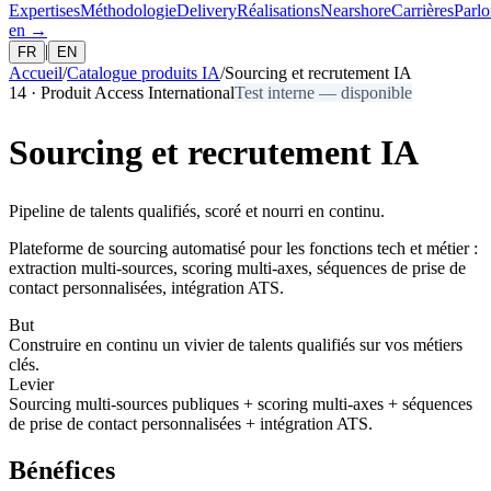
Expertises
Méthodologie
Delivery
Réalisations
Nearshore
Carrières
Parlo
en
→
|
FR
EN
Accueil
/
Catalogue produits IA
/
Sourcing et recrutement IA
14
·
Produit Access International
Test interne — disponible
Sourcing et recrutement IA
Pipeline de talents qualifiés, scoré et nourri en continu.
Plateforme de sourcing automatisé pour les fonctions tech et métier :
extraction multi-sources, scoring multi-axes, séquences de prise de
contact personnalisées, intégration ATS.
But
Construire en continu un vivier de talents qualifiés sur vos métiers
clés.
Levier
Sourcing multi-sources publiques + scoring multi-axes + séquences
de prise de contact personnalisées + intégration ATS.
Bénéfices