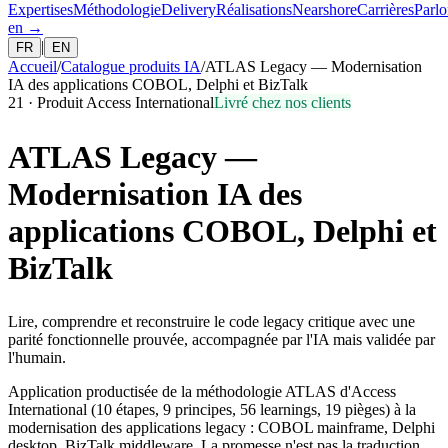
Expertises
Méthodologie
Delivery
Réalisations
Nearshore
Carrières
Parlo
en
→
|
FR
EN
Accueil
/
Catalogue produits IA
/
ATLAS Legacy — Modernisation
IA des applications COBOL, Delphi et BizTalk
21
·
Produit Access International
Livré chez nos clients
ATLAS Legacy —
Modernisation IA des
applications COBOL, Delphi et
BizTalk
Lire, comprendre et reconstruire le code legacy critique avec une
parité fonctionnelle prouvée, accompagnée par l'IA mais validée par
l'humain.
Application productisée de la méthodologie ATLAS d'Access
International (10 étapes, 9 principes, 56 learnings, 19 pièges) à la
modernisation des applications legacy : COBOL mainframe, Delphi
desktop, BizTalk middleware. La promesse n'est pas la traduction