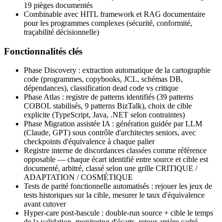
19 pièges documentés
Combinable avec HITL framework et RAG documentaire
pour les programmes complexes (sécurité, conformité,
traçabilité décisionnelle)
Fonctionnalités clés
Phase Discovery : extraction automatique de la cartographie
code (programmes, copybooks, JCL, schémas DB,
dépendances), classification dead code vs critique
Phase Atlas : registre de patterns identifiés (39 patterns
COBOL stabilisés, 9 patterns BizTalk), choix de cible
explicite (TypeScript, Java, .NET selon contraintes)
Phase Migration assistée IA : génération guidée par LLM
(Claude, GPT) sous contrôle d'architectes seniors, avec
checkpoints d'équivalence à chaque palier
Registre interne de discordances classées comme référence
opposable — chaque écart identifié entre source et cible est
documenté, arbitré, classé selon une grille CRITIQUE /
ADAPTATION / COSMÉTIQUE
Tests de parité fonctionnelle automatisés : rejouer les jeux de
tests historiques sur la cible, mesurer le taux d'équivalence
avant cutover
Hyper-care post-bascule : double-run source + cible le temps
de la validation, monitoring d'écarts, retour arrière cadré