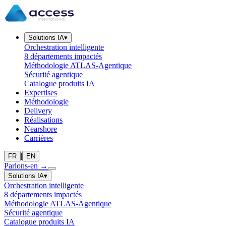
Solutions IA
▾
Orchestration intelligente
8 départements impactés
Méthodologie ATLAS-Agentique
Sécurité agentique
Catalogue produits IA
Expertises
Méthodologie
Delivery
Réalisations
Nearshore
Carrières
|
FR
EN
Parlons-en
→
Solutions IA
▾
Orchestration intelligente
8 départements impactés
Méthodologie ATLAS-Agentique
Sécurité agentique
Catalogue produits IA