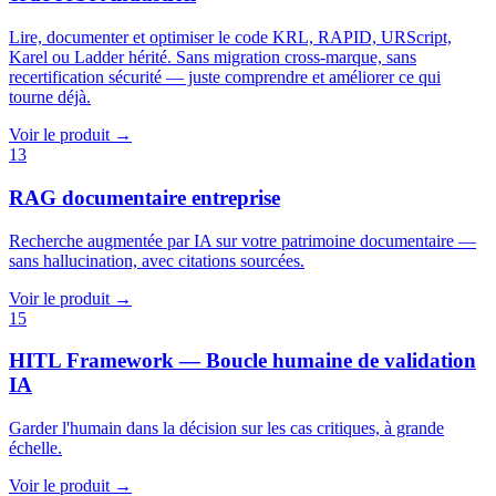
Lire, documenter et optimiser le code KRL, RAPID, URScript,
Karel ou Ladder hérité. Sans migration cross-marque, sans
recertification sécurité — juste comprendre et améliorer ce qui
tourne déjà.
Voir le produit →
13
RAG documentaire entreprise
Recherche augmentée par IA sur votre patrimoine documentaire —
sans hallucination, avec citations sourcées.
Voir le produit →
15
HITL Framework — Boucle humaine de validation
IA
Garder l'humain dans la décision sur les cas critiques, à grande
échelle.
Voir le produit →