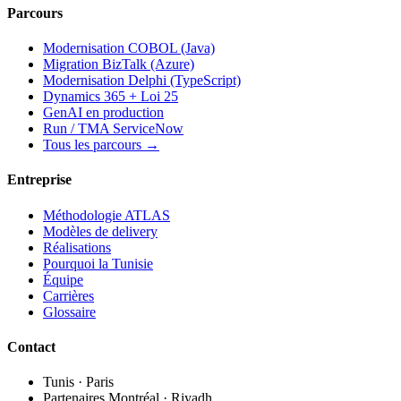
Parcours
Modernisation COBOL (Java)
Migration BizTalk (Azure)
Modernisation Delphi (TypeScript)
Dynamics 365 + Loi 25
GenAI en production
Run / TMA ServiceNow
Tous les parcours →
Entreprise
Méthodologie ATLAS
Modèles de delivery
Réalisations
Pourquoi la Tunisie
Équipe
Carrières
Glossaire
Contact
Tunis · Paris
Partenaires Montréal · Riyadh