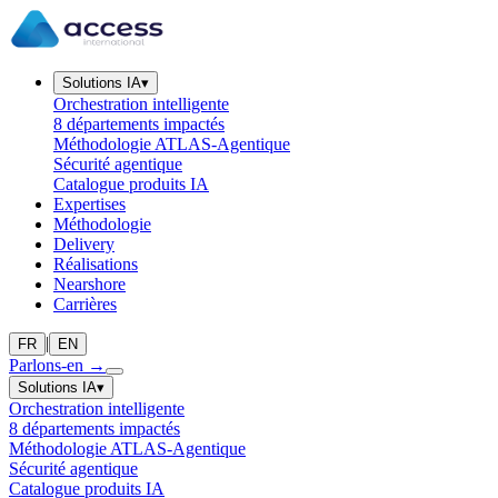
Solutions IA
▾
Orchestration intelligente
8 départements impactés
Méthodologie ATLAS-Agentique
Sécurité agentique
Catalogue produits IA
Expertises
Méthodologie
Delivery
Réalisations
Nearshore
Carrières
|
FR
EN
Parlons-en
→
Solutions IA
▾
Orchestration intelligente
8 départements impactés
Méthodologie ATLAS-Agentique
Sécurité agentique
Catalogue produits IA