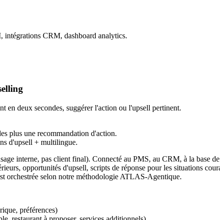
 intégrations CRM, dashboard analytics.
elling
ent en deux secondes, suggérer l'action ou l'upsell pertinent.
ndes plus une recommandation d'action.
ns d'upsell + multilingue.
usage interne, pas client final). Connecté au PMS, au CRM, à la base de 
ntérieurs, opportunités d'upsell, scripts de réponse pour les situations co
irst orchestrée selon notre méthodologie ATLAS-Agentique.
orique, préférences)
e, restaurant à proposer, services additionnels)