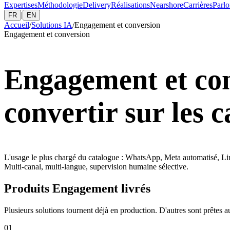
Expertises
Méthodologie
Delivery
Réalisations
Nearshore
Carrières
Parlo
|
FR
EN
Accueil
/
Solutions IA
/
Engagement et conversion
Engagement et conversion
Engagement et con
convertir sur les 
L'usage le plus chargé du catalogue : WhatsApp, Meta automatisé, Lin
Multi-canal, multi-langue, supervision humaine sélective.
Produits Engagement livrés
Plusieurs solutions tournent déjà en production. D'autres sont prêtes a
01