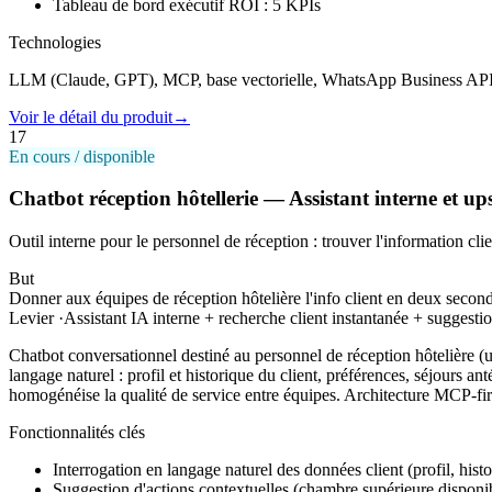
Tableau de bord exécutif ROI : 5 KPIs
Technologies
LLM (Claude, GPT), MCP, base vectorielle, WhatsApp Business API,
Voir le détail du produit
→
17
En cours / disponible
Chatbot réception hôtellerie — Assistant interne et ups
Outil interne pour le personnel de réception : trouver l'information cli
But
Donner aux équipes de réception hôtelière l'info client en deux seco
Levier
·
Assistant IA interne + recherche client instantanée + suggestio
Chatbot conversationnel destiné au personnel de réception hôtelière (
langage naturel : profil et historique du client, préférences, séjours a
homogénéise la qualité de service entre équipes. Architecture MCP-f
Fonctionnalités clés
Interrogation en langage naturel des données client (profil, hist
Suggestion d'actions contextuelles (chambre supérieure disponibl