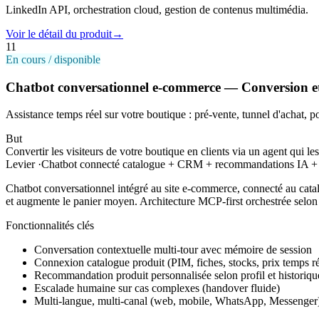
LinkedIn API, orchestration cloud, gestion de contenus multimédia.
Voir le détail du produit
→
11
En cours / disponible
Chatbot conversationnel e-commerce — Conversion e
Assistance temps réel sur votre boutique : pré-vente, tunnel d'achat, p
But
Convertir les visiteurs de votre boutique en clients via un agent qui le
Levier
·
Chatbot connecté catalogue + CRM + recommandations IA + es
Chatbot conversationnel intégré au site e-commerce, connecté au cata
et augmente le panier moyen. Architecture MCP-first orchestrée sel
Fonctionnalités clés
Conversation contextuelle multi-tour avec mémoire de session
Connexion catalogue produit (PIM, fiches, stocks, prix temps ré
Recommandation produit personnalisée selon profil et historiqu
Escalade humaine sur cas complexes (handover fluide)
Multi-langue, multi-canal (web, mobile, WhatsApp, Messenger