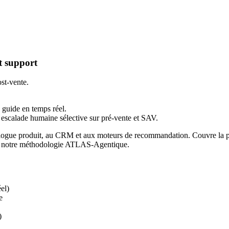
t support
ost-vente.
s guide en temps réel.
calade humaine sélective sur pré-vente et SAV.
logue produit, au CRM et aux moteurs de recommandation. Couvre la pré-
on notre méthodologie ATLAS-Agentique.
el)
e
)