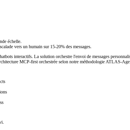
nde échelle.
 escalade vers un humain sur 15-20% des messages.
ts interactifs. La solution orchestre l'envoi de messages personnalisé
. Architecture MCP-first orchestrée selon notre méthodologie ATLAS-Age
cts
ions
ss
i.